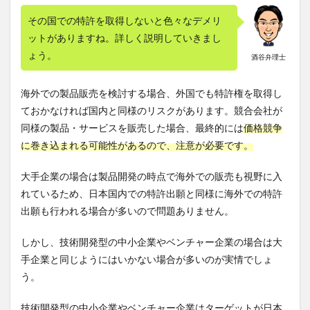
その国での特許を取得しないと色々なデメリ
2.2.1
PCT国
ットがありますね。詳しく説明していきまし
際出願
ょう。
酒谷弁理士
におけ
るコス
トの効
海外での製品販売を検討する場合、外国でも特許権を取得し
率化と
適正化
ておかなければ国内と同様のリスクがあります。競合会社が
同様の製品・サービスを販売した場合、最終的には
価格競争
2.2.2
に巻き込まれる可能性があるので、注意が必要です。
PCT国
際出願
におけ
大手企業の場合は製品開発の時点で海外での販売も視野に入
る注意
れているため、日本国内での特許出願と同様に海外での特許
点
出願も行われる場合が多いので問題ありません。
3
外国
しかし、技術開発型の中小企業やベンチャー企業の場合は大
での
特許
手企業と同じようにはいかない場合が多いのが実情でしょ
取得
う。
を見
据え
た特
技術開発型の中小企業やベンチャー企業はターゲットが日本