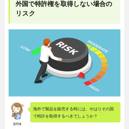
を取
外国で特許権を取得しない場合の
得し
ない
リスク
場合
のリ
スク
2
特許
権を
国毎
に取
得す
る必
要性
につ
いて
2.1
パリ
ルー
ト
海外で製品を販売する時には、やはりその国
で特許を取得するべきでしょうか？
2.2
PCTル
質問者
ート