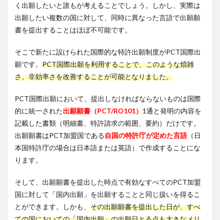
く出願したいと誰もが考えることでしょう。しかし、実際は
出願したい複数の国に対して、同時に異なった言語で出願願
書を提出することはほぼ不可能です。
そこで新たに設けられた国際的な特許出願制度がPCT国際出
願です。
PCT国際出願を利用することで、このような煩雑
さ、非効率さを改善することが可能となりました。
PCT国際出願において、提出しなければならないものは国際
的に統一された
出願願書（PCT/RO101）
1通と発明の内容を
記載した書類（明細書、特許請求の範囲、要約）だけです。
出願願書はPCT加盟国である
自国の特許庁が定めた言語
（日
本国特許庁の場合は日本語または英語）で作成することにな
ります。
そして、出願願書を提出した時点で有効なすべてのPCT加盟
国に対して「国内出願」を出願することと同じ扱いを得るこ
とができます。しかも、
その出願願書を提出した日が、すべ
ての国においての「国内出願」の出願日とる点も大きなメリ