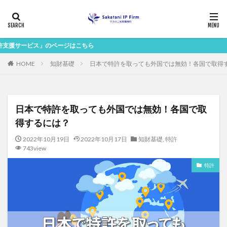
のページはこちら
HOME
知財基礎
日本で特許を取っても外国では無効！各国で取得
日本で特許を取っても外国では無効！各国で取
得するには？
2022年10月19日
2022年10月17日
知財基礎
,
特許
743view
特許