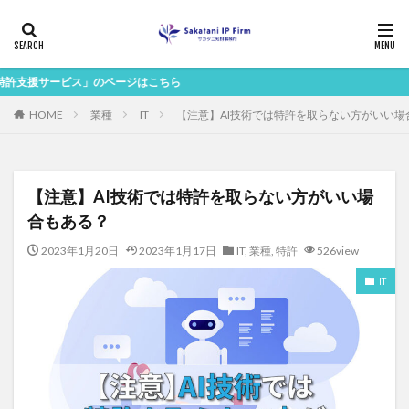
ス」のページはこちら
HOME
業種
IT
【注意】AI技術では特許を取らない方がいい場
【注意】AI技術では特許を取らない方がいい場
合もある？
2023年1月20日
2023年1月17日
IT
,
業種
,
特許
526view
IT