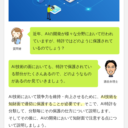
2.2
AI技
術を
新た
な用
近年、AIの開発が様々な分野において行われ
途に
使用
ていますが、特許ではどのように保護されて
する
いるのでしょう？
質問者
発明
3
AI技
AI技術の面においても、特許で保護されてい
術に
る部分がたくさんあるので、どのようなもの
おい
があるのか見ていきましょう。
て知
酒谷弁理士
財面
で注
AI技術において競争力を維持・向上させるために、
AI技術を
意す
る点
知財面で適切に保護することが必要です。
そこで、AI特許を
3.1
分類して、分類毎にその保護の仕方について説明します。
AI特
そしてその後に、AIの開発において知財面で注意する点につ
許の
いて説明しましょう。
有効