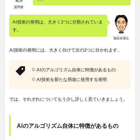
ついて
質問者
3.3
トレ
AI技術の発明は、大きく2つに分類されていま
ーニ
す。
ング
デー
酒谷弁理士
タに
価値
AI技術の発明には、大きく分けて次の2つに分かれます。
があ
るな
ら特
AIのアルゴリズム自体に特徴があるもの
許で
はな
AI技術を新たな用途に使用する発明
く営
業秘
密と
して
では、それぞれについてもう少し詳しく見ていきましょう。
社内
で管
理
AIのアルゴリズム自体に特徴があるもの