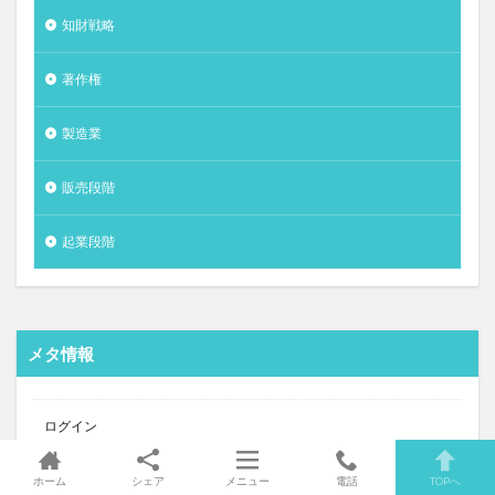
知財戦略
著作権
製造業
販売段階
起業段階
メタ情報
ログイン
投稿フィード
ホーム
シェア
メニュー
電話
TOPへ