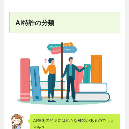
性の
確保
3.1.1
AI特許の分類
AIアル
ゴリズ
ム特許
3.1.2
AI技術
を新た
な用途
に使用
する特
許
3.2
オープ
ンソー
スソフ
トウェ
ア
（OSS）
AI技術の発明には色々な種類があるのでしょ
ライセ
ンスに
うか？