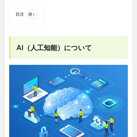
目次
1
AI（人
工知
能）
につ
AI（人工知能）について
いて
2
AI特
許の
分類
2.1
AIの
アル
ゴリ
ズム
自体
に特
徴が
ある
もの