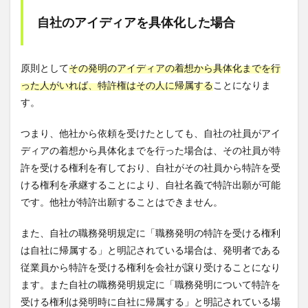
する
裁判
自社のアイディアを具体化した場合
例
3
特許
原則として
その発明のアイディアの着想から具体化までを行
権を
った人がいれば、特許権はその人に帰属する
ことになりま
取り
返す
す。
方法
のま
つまり、他社から依頼を受けたとしても、自社の社員がアイ
とめ
ディアの着想から具体化までを行った場合は、その社員が特
許を受ける権利を有しており、自社がその社員から特許を受
ける権利を承継することにより、自社名義で特許出願が可能
です。他社が特許出願することはできません。
また、自社の職務発明規定に「職務発明の特許を受ける権利
は自社に帰属する」と明記されている場合は、発明者である
従業員から特許を受ける権利を会社が譲り受けることになり
ます。また自社の職務発明規定に「職務発明について特許を
受ける権利は発明時に自社に帰属する」と明記されている場