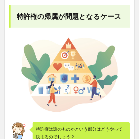
権の
帰属
が問
特許権の帰属が問題となるケース
題と
なる
ケー
ス
1.1
自社
のア
イデ
ィア
を具
体化
した
場合
1.2
他社
から
アイ
ディ
特許権は誰のものかという部分はどうやって
アを
持ち
決まるのでしょう？