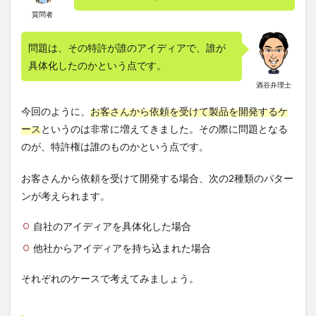
込ま
質問者
れた
場合
問題は、その特許が誰のアイディアで、誰が
2
具体化したのかという点です。
特許
権の
酒谷弁理士
移転
請求
今回のように、
お客さんから依頼を受けて製品を開発するケ
（特
ース
というのは非常に増えてきました。その際に問題となる
許法
第
のが、特許権は誰のものかという点です。
74
条第
お客さんから依頼を受けて開発する場合、次の2種類のパター
1
項）
ンが考えられます。
2.1
自社のアイディアを具体化した場合
臀部
拭き
他社からアイディアを持ち込まれた場合
取り
装置
それぞれのケースで考えてみましょう。
の特
許権
に関