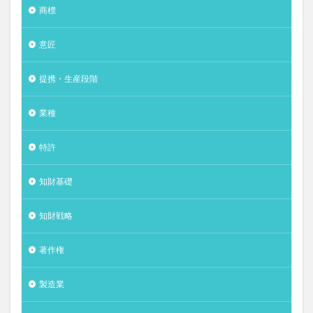
商標
意匠
提携・生産段階
業種
特許
知財基礎
知財戦略
著作権
製造業