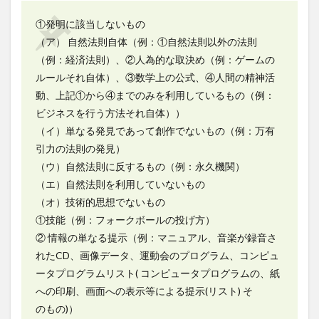
①発明に該当しないもの
（ア） 自然法則自体（例：①自然法則以外の法則
（例：経済法則）、②人為的な取決め（例：ゲームの
ルールそれ自体）、③数学上の公式、④人間の精神活
動、上記①から④までのみを利用しているもの（例：
ビジネスを行う方法それ自体））
（イ）単なる発見であって創作でないもの（例：万有
引力の法則の発見）
（ウ）自然法則に反するもの（例：永久機関）
（エ）自然法則を利用していないもの
（オ）技術的思想でないもの
①技能（例：フォークボールの投げ方）
② 情報の単なる提示（例：マニュアル、音楽が録音さ
れたCD、画像データ、運動会のプログラム、コンピュ
ータプログラムリスト( コンピュータプログラムの、紙
への印刷、画面への表示等による提示(リスト) そ
のもの)）