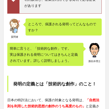
効果
があります
も大
きく
向
上！
ところで、保護される発明ってどんなもので
3.3
すか？
特許
を取
質問者
得す
るこ
簡単に言うと、「技術的な創作」です。
とで
資金
実は保護される発明についてはきちんと定義
調達
されています。詳しく説明しましょう。
酒谷弁理士
も有
利！
3.4
特許
発明の定義とは「技術的な創作」のこと！
権で
事業
譲渡
のと
日本の特許法において、保護の対象となる発明は、
「自然法
きの
評価
則を利用した技術的思想の創作のうち高度のもの」
と定義さ