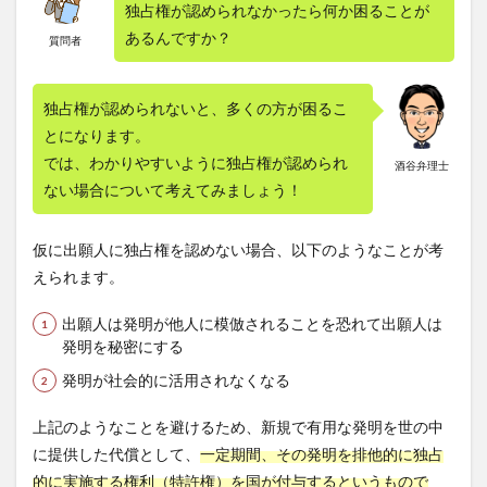
独占権が認められなかったら何か困ることが
術的
な創
あるんですか？
質問者
作」
のこ
と！
独占権が認められないと、多くの方が困るこ
2.2
とになります。
産業
では、わかりやすいように独占権が認められ
上利
酒谷弁理士
用で
ない場合について考えてみましょう！
きな
い発
明と
仮に出願人に独占権を認めない場合、以下のようなことが考
は？
えられます。
3
特許
出願人は発明が他人に模倣されることを恐れて出願人は
権を
発明を秘密にする
取る
こと
発明が社会的に活用されなくなる
で得
られ
上記のようなことを避けるため、新規で有用な発明を世の中
る4
に提供した代償として、
一定期間、その発明を排他的に独占
つの
メリ
的に実施する権利（特許権）を国が付与するというもので