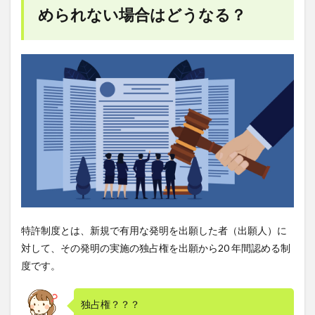
独占
められない場合はどうなる？
権が
認め
られ
ない
場合
はど
うな
る？
2
特許
で保
護さ
れる
発明
と
は？
特許制度とは、新規で有用な発明を出願した者（出願人）に
2.1
対して、その発明の実施の独占権を出願から20 年間認める制
発明
度です。
の定
義と
は
独占権？？？
「技