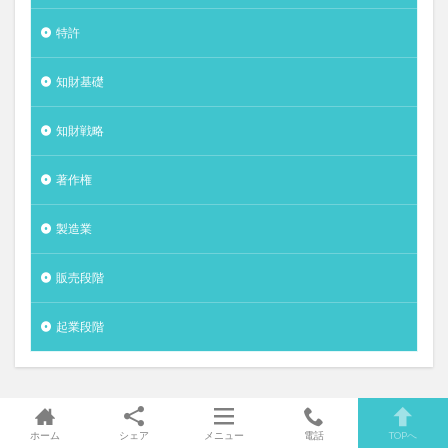
特許
知財基礎
知財戦略
著作権
製造業
販売段階
起業段階
メタ情報
ホーム
シェア
メニュー
電話
TOPへ