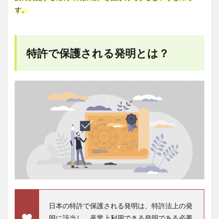
ッ
す。
ト！
3.1
特許
権に
特許で保護される発明とは？
より
他社
の模
倣を
排
除！
参入
障壁
を構
築し
よ
う！
3.2
特許
取得
で宣
伝・
日本の特許で保護される発明は、特許法上の発
広告
明に該当し、産業上利用できる発明である必要