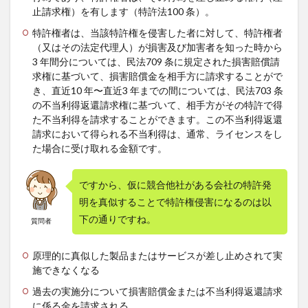
止請求権）を有します（特許法100 条）。
特許権者は、当該特許権を侵害した者に対して、特許権者
（又はその法定代理人）が損害及び加害者を知った時から
3 年間分については、民法709 条に規定された損害賠償請
求権に基づいて、損害賠償金を相手方に請求することがで
き、直近10 年〜直近3 年までの間については、民法703 条
の不当利得返還請求権に基づいて、相手方がその特許で得
た不当利得を請求することができます。この不当利得返還
請求において得られる不当利得は、通常、ライセンスをし
た場合に受け取れる金額です。
ですから、仮に競合他社がある会社の特許発
明を真似することで特許権侵害になるのは以
下の通りですね。
質問者
原理的に真似した製品またはサービスが差し止めされて実
施できなくなる
過去の実施分について損害賠償金または不当利得返還請求
に係る金を請求される