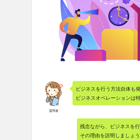
消しの
取り消
し！？
2.1
● 1
本件
特許
発明1
2.2
2 裁
判所
の判
ビジネスを行う方法自体も
断は
「自
ビジネスオペレーションは
然法
則を
質問者
利用
した
残念ながら、ビジネスを行
技術
その理由を説明しましょう
的思