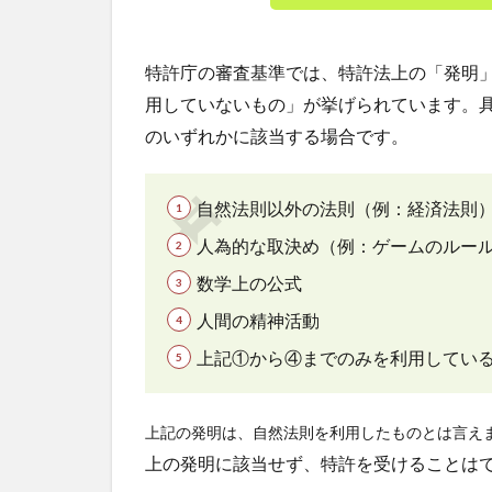
想の
創
作」
特許庁の審査基準では、特許法上の「発明
に該
当！
用していないもの」が挙げられています。
のいずれかに該当する場合です。
3
特許
の保
自然法則以外の法則（例：経済法則
護対
象！
人為的な取決め（例：ゲームのルー
場合
によ
数学上の公式
って
人間の精神活動
はビ
ジネ
上記①から④までのみを利用してい
スオ
ペレ
ーシ
上記の発明は、自然法則を利用したものとは言え
ョン
上の発明に該当せず、特許を受けることは
も！