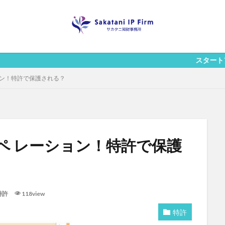
スタートアップ向け「
ョン！特許で保護される？
ペ レーション！特許で保護
特許
118view
特許