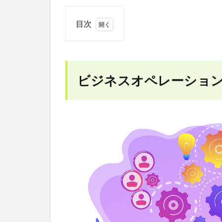
目次
1
ビジ
ネス
オペ
ビジネスオペレーショ
レー
ショ
ンは
特許
の保
護対
象？
2
い
きなり
ステー
キ事
件！特
許取り