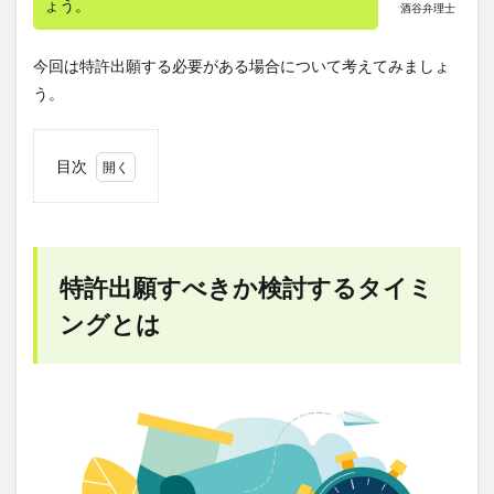
ょう。
酒谷弁理士
今回は特許出願する必要がある場合について考えてみましょ
う。
目次
1
特許
出願
すべ
きか
特許出願すべきか検討するタイミ
検討
する
ングとは
タイ
ミン
グと
は
2
特許
には
「新