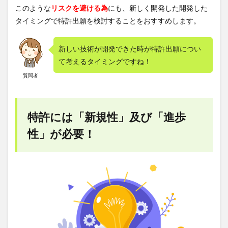
から
このような
リスクを避ける為
にも、新しく開発した開発した
侵害
タイミングで特許出願を検討することをおすすめします。
だと
分か
るも
新しい技術が開発できた時が特許出願につい
の
て考えるタイミングですね！
3.4
質問者
ビジ
ネス
モデ
ル特
許
特許には「新規性」及び「進歩
性」が必要！