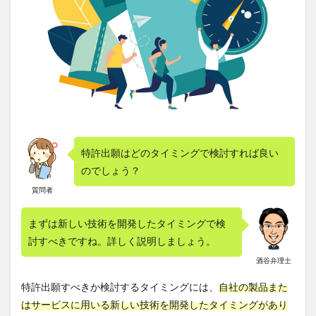
規
性」
及び
「進
歩
性」
が必
要！
2.1
新規
性と
特許出願はどのタイミングで検討すれば良い
は？
のでしょう？
2.2
質問者
進歩
性と
まずは新しい技術を開発したタイミングで検
は？
討すべきですね。詳しく説明しましょう。
3
特
許を取得
酒谷弁理士
した方が
特許出願すべきか検討するタイミングには、
自社の製品また
良いケー
ス！技術
はサービスに用いる新しい技術を開発したタイミングがあり
が流出す