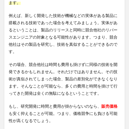
ます。
る前
に・・・
例えば、新しく開発した技術が機械などの実体がある製品に
3.1
搭載される技術であった場合を考えてみましょう。実体があ
外観
から
るということは、製品のリリースと同時に競合他社のリバー
技術
スエンジニアの対象となる可能性があります。つまり、競合
内容
他社はその製品を研究し、技術を真似することができるので
が分
かる
す。
場合
3.2
その場合、競合他社は時間も費用も掛けずに同様の技術を開
リバ
発できるかもしれません。それだけではありません。その技
ース
術が真似されてしまった場合、製品の差別化ができなくなり
エン
ジニ
ます。そんなことが可能なら、多くの費用と時間を掛けて行
アリ
ってきた開発は全くの無駄になるということです。
ング
可能
もし、研究開発に時間と費用が掛からないのなら、
販売価格
な技
術
も安く抑えることが可能。つまり、価格競争にも負ける可能
3.3
性が高くなるでしょう。
表示