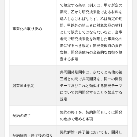
て規定する条項（例えば、甲が所定の
期間、乙から研究成果物である材料を
購入しなければならず、乙は所定の期
間、甲以外の第三者に対象製品の材料
事業化の取り決め
として販売してはならないなど、当事
者間で研究成果物を利用した事業化の
際に守るべき規定）開発失敗時の責任
負担、開発失敗時の金銭的な負担を規
定する条項
共同開発期間中は、少なくとも他の第
三者との間で共同開発を、同一の開発
競業避止規定
テーマ及びこれと類似する開発テーマ
について共同開発することを禁止する
規定
契約の終了を、契約期間もしくは開発
契約の終了
の進捗で定める条項
契約解除・終了後においても、開発し
契約解除・終了後の取り