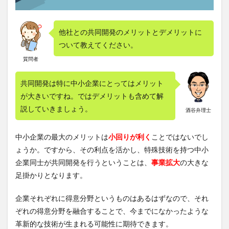
共同
開発
時の
他社との共同開発のメリットとデメリットに
事前
取り
ついて教えてください。
決め
質問者
事項
3
共同開発は特に中小企業にとってはメリット
共同
が大きいですね。ではデメリットも含めて解
出願
時の
説していきましょう。
酒谷弁理士
事前
取り
決め
中小企業の最大のメリットは
小回りが利く
ことではないでし
事項
ょうか。ですから、その利点を活かし、特殊技術を持つ中小
企業同士が共同開発を行うということは、
事業拡大
の大きな
足掛かりとなります。
企業それぞれに得意分野というものはあるはずなので、それ
ぞれの得意分野を融合することで、今までになかったような
革新的な技術が生まれる可能性に期待できます。