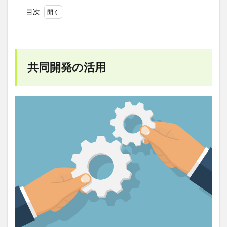
目次
1
共同
開発
の活
用
共同開発の活用
1.1
共同
開発
の流
れ
1.2
共同
開発
を進
める
場合
の対
応方
法
2