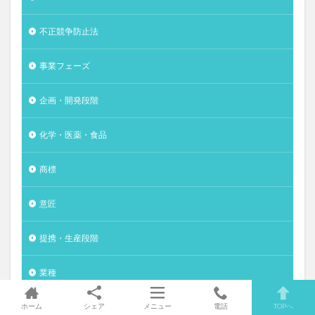
不正競争防止法
事業フェーズ
企画・開発段階
化学・医薬・食品
商標
意匠
提携・生産段階
業種
特許
ホーム
シェア
メニュー
電話
TOPへ