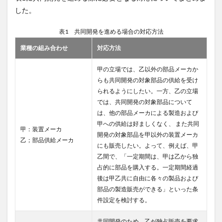
した。
表1 共同開発を進める場合の対応方法
業種の組み合わせ
対応方法
甲の立場では、乙以外の部品メーカか
らも共同開発の対象部品の供給を受け
られるようにしたい。一方、乙の立場
では、共同開発の対象部品について
は、他の部品メーカによる製造および
甲への供給は好ましくなく、 また共同
甲：装置メーカ
開発の対象部品を甲以外の装置メーカ
乙；部品供給メーカ
にも販売したい。よって、例えば、甲
乙間で、「一定期間は、甲は乙から独
占的に部品を購入する。一定期間経過
後は甲乙共に自由に各々の製品および
部品の製造販売ができる」といった条
件設定を検討する。
共同開発のため、乙が独占販売を要求