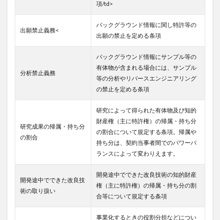
項/td>
バックグラウンド情報に関し特許等の
出願禁止義務<
出願の禁止を定める条項
バックグラウンド情報にサンプル等の
有体物が含まれる場合には、サンプル
分析禁止義務
等の分析やリバースエンジニアリング
の禁止を定める条項
研究によって得られた有体物及び知的
財産権（主に特許権）の帰属・持ち分
研究成果の帰属・持ち分
の割合について規定する条項。帰属や
の割合
持ち分は、契約当事者間でのパワーバ
ランスによって変わりえます。
開発途中でできた改良技術の知的財産
開発途中でできた改良技
権（主に特許権）の帰属・持ち分の割
術の取り扱い
合等について規定する条項
事業化するときの役割分担などについ