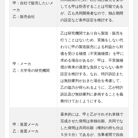
甲：自社で販売したいメ
しても甲は拒否することは可能である
ーカ
が、乙も共同開発者なので、独占期間
乙：販売会社
の設定など条件設定を検討する。
乙は研究機関であり自ら製造・販売を
行うことはないため、実施をしない代
わりに甲の製造販売による利益から対
価を受ける補償（不実施補償） を甲に
求める場合があるが、甲は、不実施補
甲：メーカ
償が将来の過度な負担とならない条件
乙：大学等の研究機関
設定を検討する。なお、特許訴訟また
は無効審判がおきた場合を考慮して、
乙の協力が得られるように、乙が特許
訴訟及び無効審判に参画することを義
務付けておくようにする。
基本的には、甲と乙がそれぞれ単独で
完成させた発明は単独出願、共同でな
甲：装置メーカ
した発明は共同出願（権利の持ち分は
乙：装置メーカ
５分５分）であるが、当事者間で自由