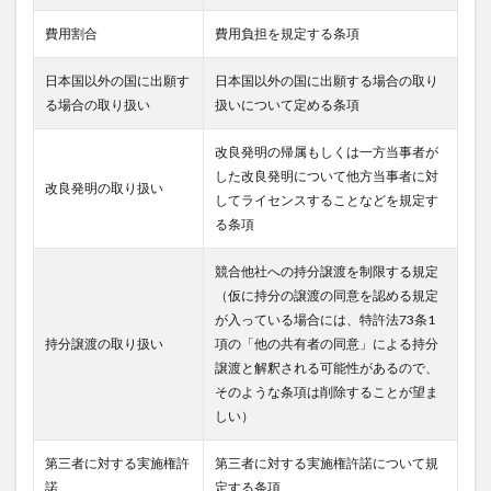
費用割合
費用負担を規定する条項
日本国以外の国に出願す
日本国以外の国に出願する場合の取り
る場合の取り扱い
扱いについて定める条項
改良発明の帰属もしくは一方当事者が
した改良発明について他方当事者に対
改良発明の取り扱い
してライセンスすることなどを規定す
る条項
競合他社への持分譲渡を制限する規定
（仮に持分の譲渡の同意を認める規定
が入っている場合には、特許法73条1
持分譲渡の取り扱い
項の「他の共有者の同意」による持分
譲渡と解釈される可能性があるので、
そのような条項は削除することが望ま
しい）
第三者に対する実施権許
第三者に対する実施権許諾について規
諾
定する条項